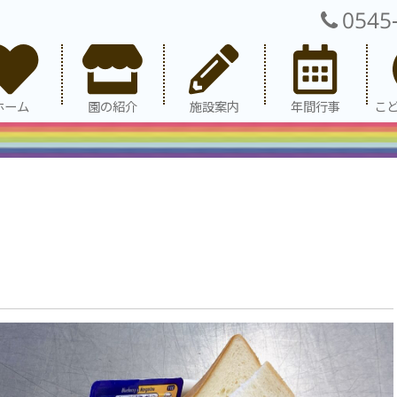
0545
ホーム
園の紹介
施設案内
年間行事
こ