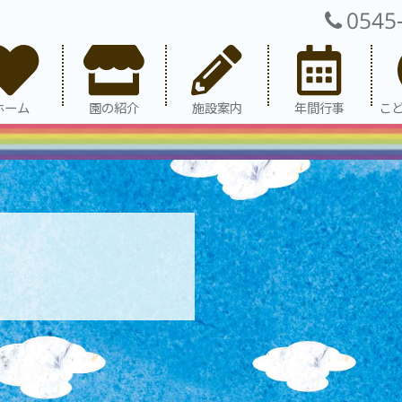
0545
ホーム
園の紹介
施設案内
年間行事
こ