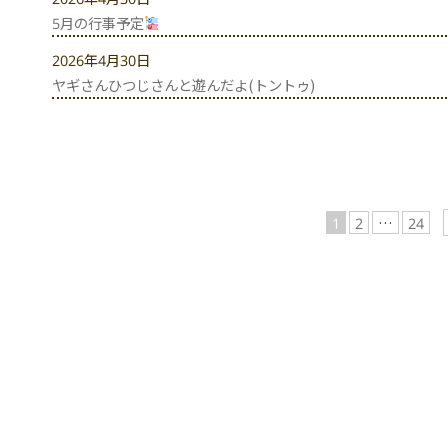
5月の行事予定
2026年4月30日
ヤギさんひつじさんと遊んだよ(トントゥ)
1
2
…
24