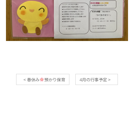
<
春休み
預かり保育
4月の行事予定
>