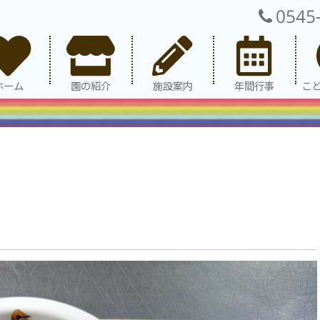
0545
ホーム
園の紹介
施設案内
年間行事
こ