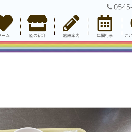
0545
ホーム
園の紹介
施設案内
年間行事
こ