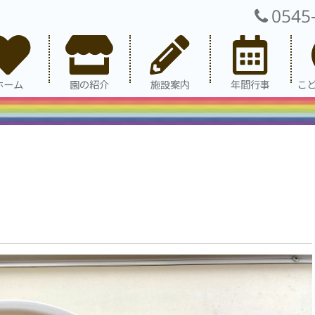
0545
ホーム
園の紹介
施設案内
年間行事
こ