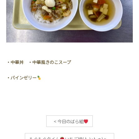
・中華丼 ・中華風きのこスープ
・パインゼリー
<
今日のばら組
もぐもぐタイム
いちご組(トントゥ)
>