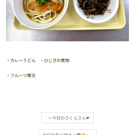
・カレーうどん ・ひじきの煮物
・フルーツ寒天
<
今日のさくらさん‪‪❤︎‬
今日の年少組さん
>