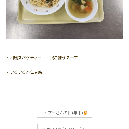
・和風スパゲティー ・鶏ごぼうスープ
・ぷるぷる杏仁豆腐
<
プーさんの日(年中)
11月の予定(トントゥ)
>