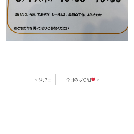
<
6月3日
今日のばら組
>