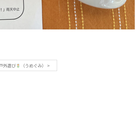
戸外遊び
（うめぐみ）
>