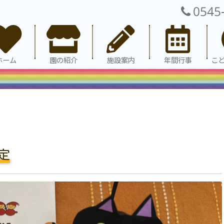
0545
ホーム
園の紹介
施設案内
年間行事
こ
定