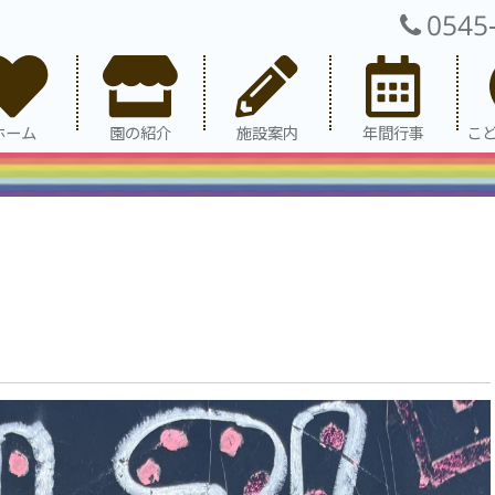
0545
ホーム
園の紹介
施設案内
年間行事
こ