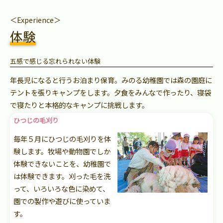
＜Experience＞
体験
五感で感じる忘れられない体験
年長児になると行うお泊まり保育。みのる幼稚園では森の園庭に
テントを張りキャンプをします。夕食をみんなで作ったり、寝袋
で寝たりと本格的なキャンプに挑戦します。
ひつじの毛刈り
毎年５月にひつじの毛刈りを体
験します。牧場や動物園でしか
体験できないことを、幼稚園で
は体験できます。刈った毛を洗
って、いろいろな色に染めて、
園での製作や遊びに使っていま
す。