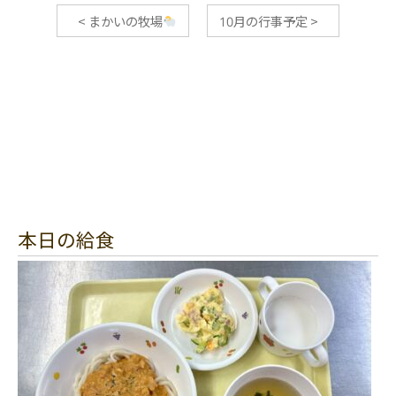
<
まかいの牧場
10月の行事予定
>
本日の給食