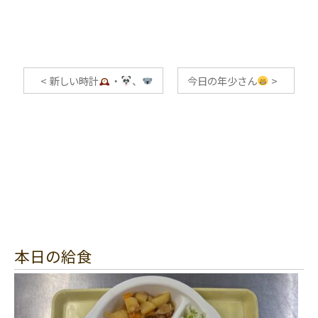
<
新しい時計
・
、
今日の年少さん
>
本日の給食