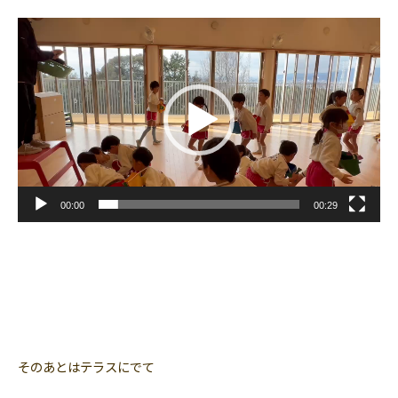
動
画
プ
レ
ー
ヤ
ー
00:00
00:29
そのあとはテラスにでて