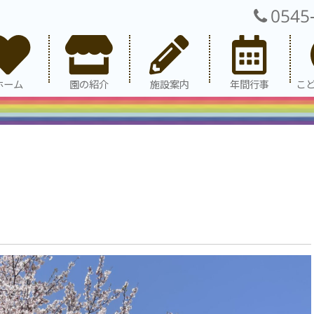
0545
ホーム
園の紹介
施設案内
年間行事
こ