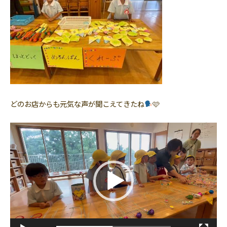
どのお店からも元気な声が聞こえてきたね
🩷
動
画
プ
レ
ー
ヤ
ー