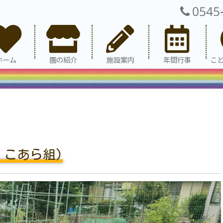
0545
ホーム
園の紹介
施設案内
年間行事
こ
、こあら組)