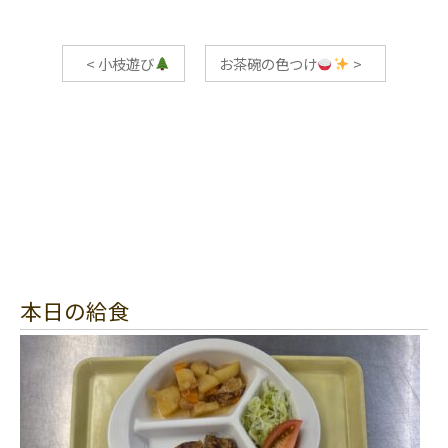
<
小枝遊び
お茶碗の色つけ
>
本日の給食