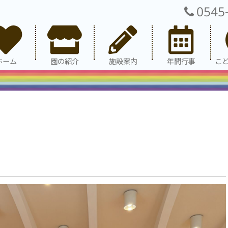
0545
ホーム
園の紹介
施設案内
年間行事
こ