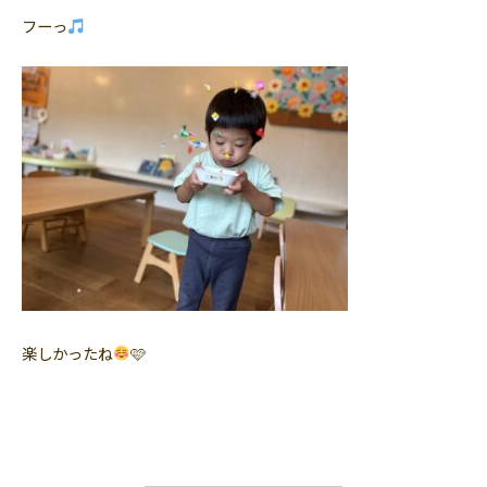
フーっ
楽しかったね
🩷