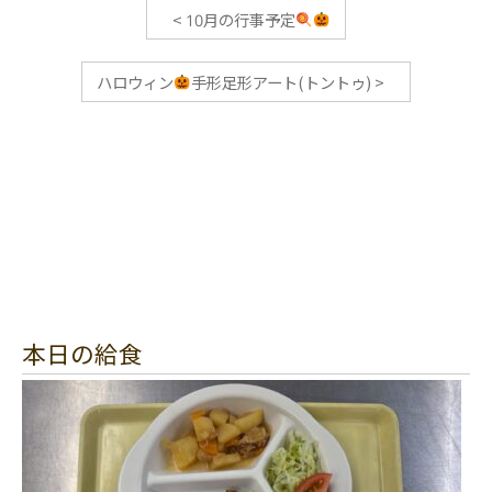
<
10月の行事予定
ハロウィン
手形足形アート(トントゥ)
>
本日の給食