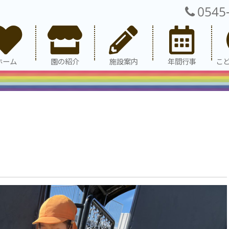
0545
ホーム
園の紹介
施設案内
年間行事
こ