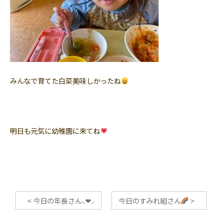
みんなで育てた白菜美味しかったね
明日も元気に幼稚園に来てね
<
今日の年長さん⸜❤︎⸝‍
今日のすみれ組さん
>