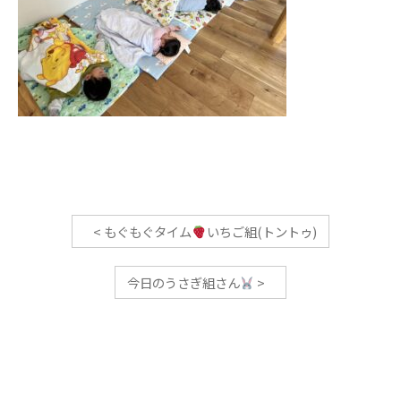
<
もぐもぐタイム
いちご組(トントゥ)
今日のうさぎ組さん
>