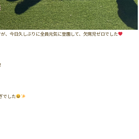
すが、今日久しぶりに全員元気に登園して、欠席児ゼロでした
！
ぎでした