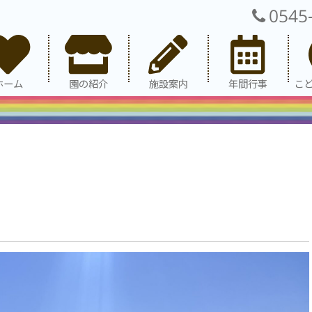
0545
ホーム
園の紹介
施設案内
年間行事
こ