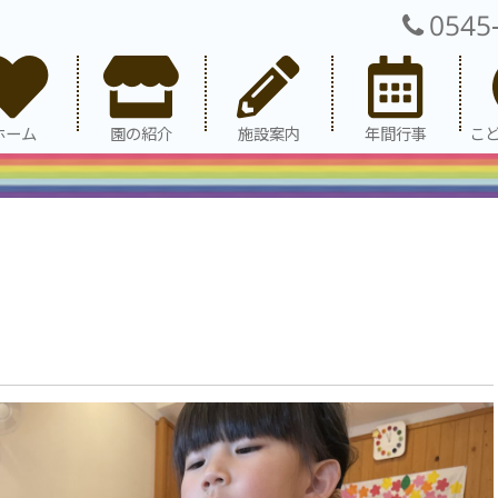
0545
ホーム
園の紹介
施設案内
年間行事
こ