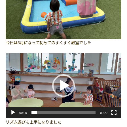
今日は6月になって初めてのすくすく教室でした
動
画
プ
レ
ー
ヤ
ー
00:00
00:27
リズム遊びも上手になりました