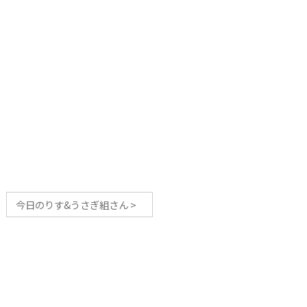
今日のりす&うさぎ組さん
>