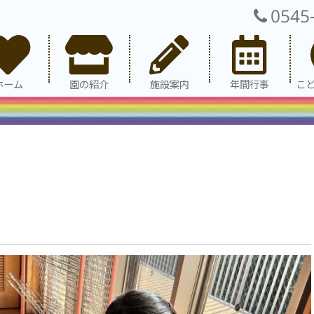
0545
ホーム
園の紹介
施設案内
年間行事
こ