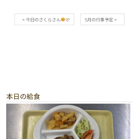
<
今日のさくらさん
🩷
5月の行事予定
>
本日の給食