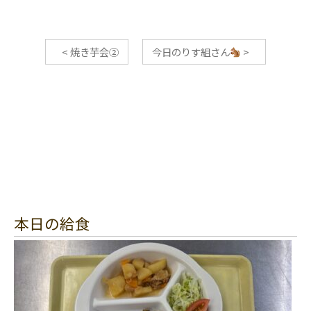
<
焼き芋会②
今日のりす組さん
>
本日の給食