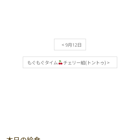
<
9月12日
もぐもぐタイム
チェリー組(トントゥ)
>
本日の給食