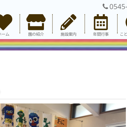
0545
ホーム
園の紹介
施設案内
年間行事
こ