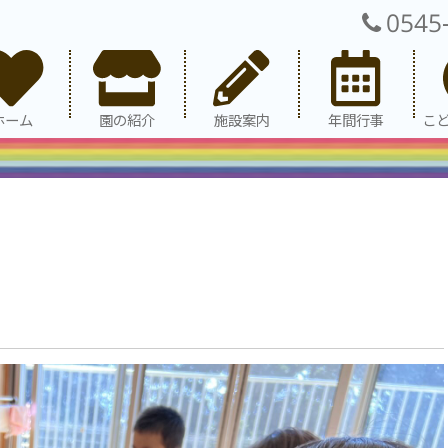
0545
ホーム
園の紹介
施設案内
年間行事
こ