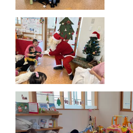
動
画
プ
レ
ー
ヤ