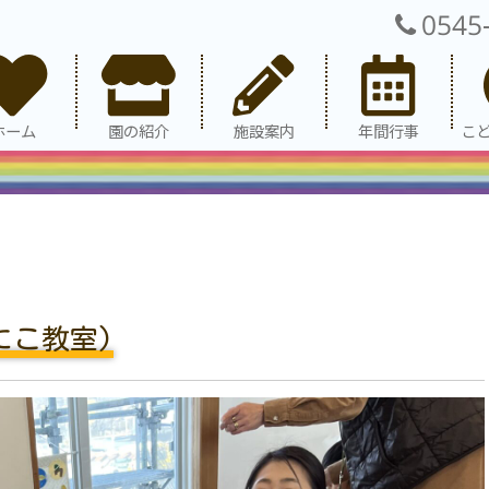
0545
ホーム
園の紹介
施設案内
年間行事
こ
にこ教室)