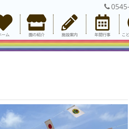
0545
ホーム
園の紹介
施設案内
年間行事
こ