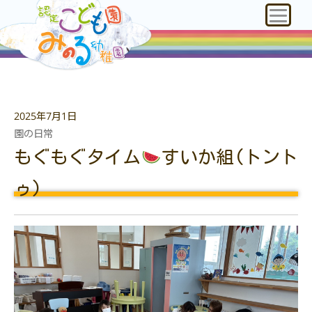
2025年7月1日
園の日常
もぐもぐタイム
すいか組(トント
ゥ)