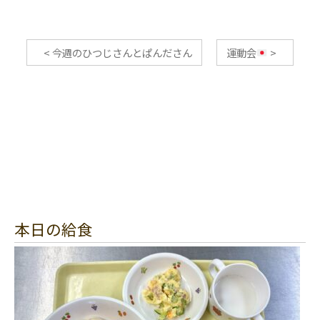
<
今週のひつじさんとぱんださん
運動会
>
本日の給食