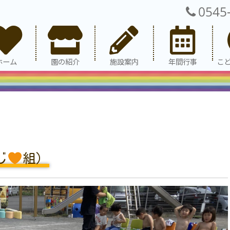
0545
ホーム
園の紹介
施設案内
年間行事
こ
じ
組）