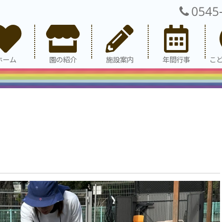
0545
ホーム
園の紹介
施設案内
年間行事
こ