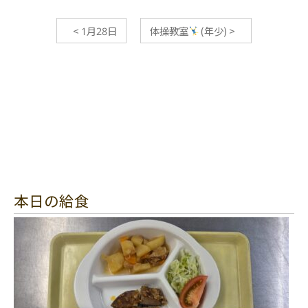
<
1月28日
体操教室
(年少)
>
本日の給食